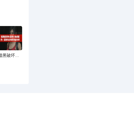
暗黑破坏神2圣骑士加点解析：狂热与白热优先级分析