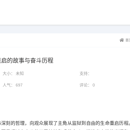
首
重启的故事与奋斗历程
大小：
未知
支持：
人气：
697
评论：
0
与深刻的哲理，向观众展现了主角从监狱到自由的生命重启历程