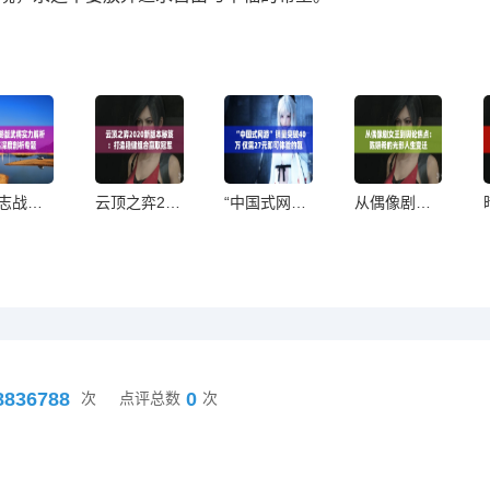
三国志战略版武将实力解析与排名深度剖析专题
云顶之弈2020新版本秘笈：打造稳健组合赢取冠军
“中国式网游”销量突破40万 仅需27元即可体验的氪金真谛
从偶像剧女王到舆论焦点：陈妍希的光影人生变迁
8836788
0
次
点评总数
次