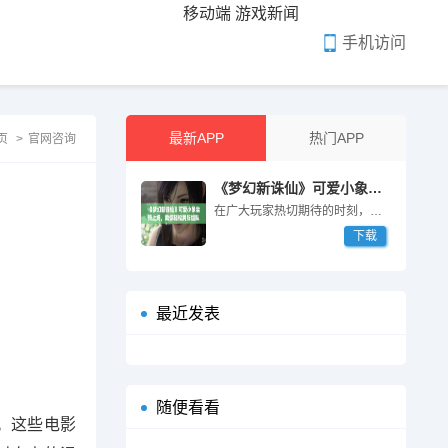
移动端
游戏新闻
手机访问
最新APP
热门APP
页
>
官网咨询
《梦幻新诛仙》可爱小象坐骑上线，助你轻松跨服组队冒险
在广大玩家热切期待的时刻，《梦幻新诛仙》再次带来...
下载
最近发表
随便看看
。这些电影